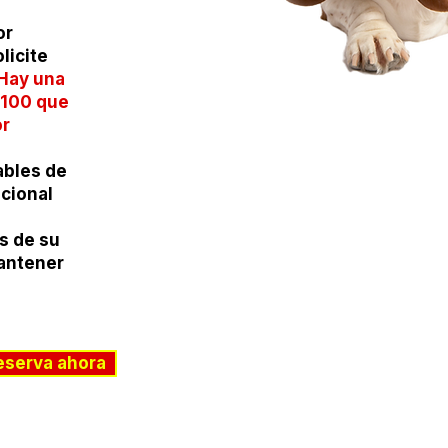
or
licite
Hay una
$100 que
or
bles de
icional
s de su
antener
eserva ahora