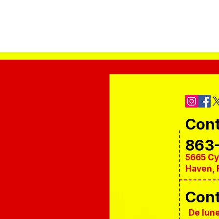
Con
863
5665 Cy
Haven, 
Con
De lune