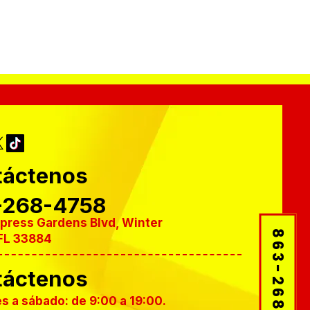
táctenos
-268-4758
press Gardens Blvd, Winter
863-268-4758
FL 33884
táctenos
s a sábado: de 9:00 a 19:00.