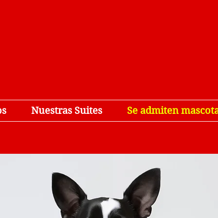
, Winter Haven, FL 33884
os
Nuestras Suites
Se admiten mascot