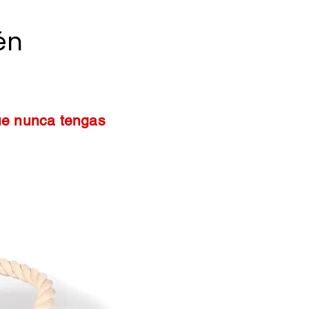
én
ue nunca tengas
.