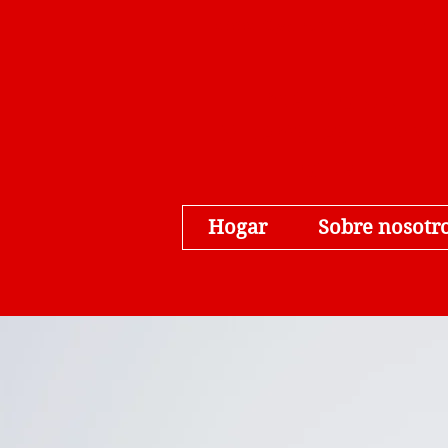
5665 Cypress Gardens Blvd
The Block
Extended
Stay
Hotel
Hogar
Sobre nosotr