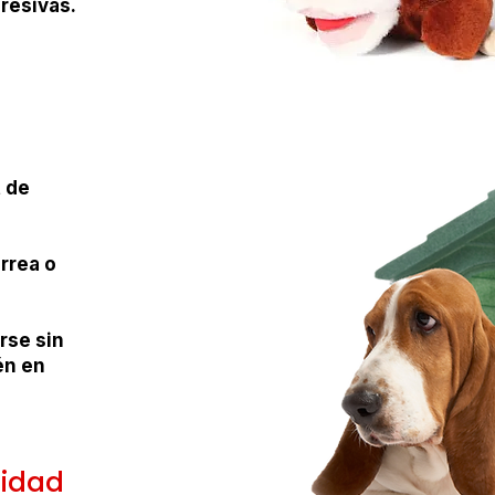
resivas.
t de
rrea o
rse sin
én en
lidad