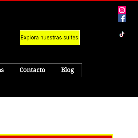
863-268-4758
Explora nuestras suites
as
Contacto
Blog