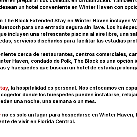
efieren preparar sus comidas en la habitación. También 
desean un hotel conveniente en Winter Haven con opcio
n The Block Extended Stay en Winter Haven incluyen Wi-
uetooth para una entrada segura sin llave. Los huéspe
ue incluyen una refrescante piscina al aire libre, una sa
das, servicios diseñados para facilitar las estadías pr
iente cerca de restaurantes, centros comerciales, carr
nter Haven, condado de Polk, The Block es una opción id
tas y huéspedes que buscan un hotel de estadía prolon
tay
, la hospitalidad es personal. Nos enfocamos en esp
cogedor donde los huéspedes pueden instalarse, relaja
peden una noche, una semana o un mes.
y
no es solo un lugar para hospedarse en Winter Haven, F
nte de vivir en Florida Central.