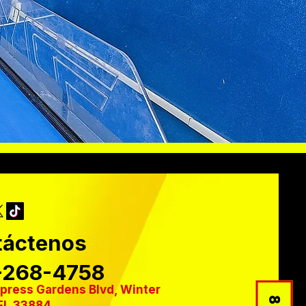
táctenos
-268-4758
press Gardens Blvd, Winter
FL 33884