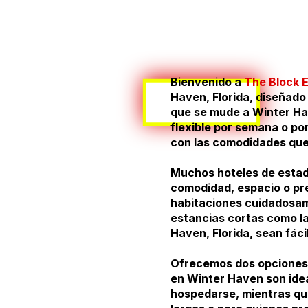
Bienvenido a
The Block 
Haven, Florida, diseñado
que se mude a Winter Hav
flexible por semana o po
con las comodidades que
Muchos hoteles de estad
comodidad, espacio o pr
habitaciones cuidadosam
estancias cortas como la
Haven, Florida, sean fáci
Ofrecemos dos opciones d
en Winter Haven son idea
hospedarse, mientras qu