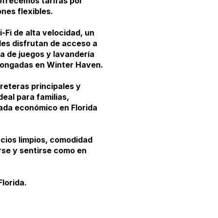
ofrecemos tarifas por
nes flexibles.
Fi de alta velocidad, un
des disfrutan de acceso a
la de juegos y lavandería
olongadas en Winter Haven.
eteras principales y
eal para familias,
gada económico en Florida
acios limpios, comodidad
rse y sentirse como en
lorida.