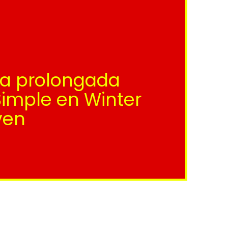
ía prolongada
Simple en Winter
ven