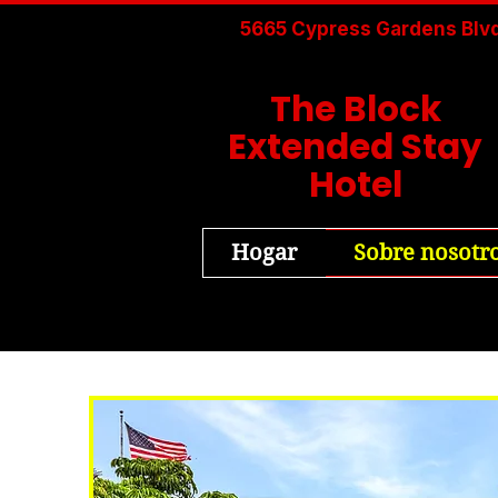
5665 Cypress Gardens Blvd
The Block
Extended
Stay
Hotel
Hogar
Sobre nosotr