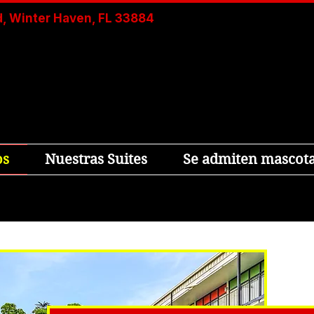
, Winter Haven, FL 33884
os
Nuestras Suites
Se admiten mascot