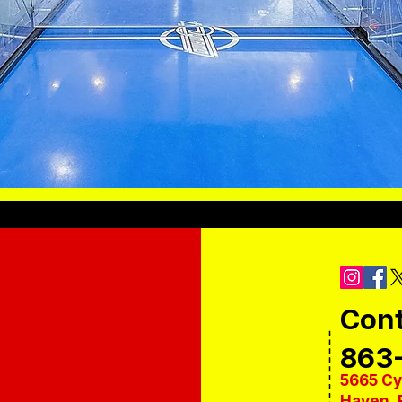
Con
863
5665 Cy
Haven, 